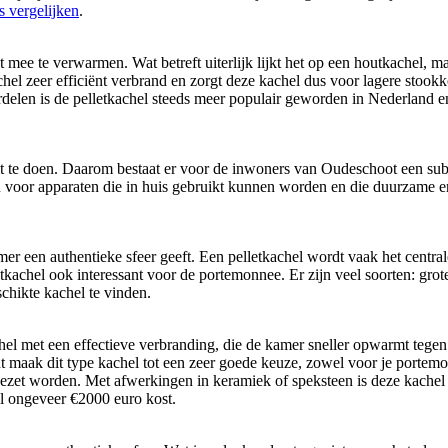
s vergelijken
.
ee te verwarmen. Wat betreft uiterlijk lijkt het op een houtkachel, ma
hel zeer efficiënt verbrand en zorgt deze kachel dus voor lagere stook
oordelen is de pelletkachel steeds meer populair geworden in Nederland
it te doen. Daarom bestaat er voor de inwoners van Oudeschoot een sub
n voor apparaten die in huis gebruikt kunnen worden en die duurzame e
mer een authentieke sfeer geeft. Een pelletkachel wordt vaak het centra
kachel ook interessant voor de portemonnee. Er zijn veel soorten: grot
chikte kachel te vinden.
hel met een effectieve verbranding, die de kamer sneller opwarmt tegen
 maak dit type kachel tot een zeer goede keuze, zowel voor je portemon
et worden. Met afwerkingen in keramiek of speksteen is deze kachel ee
 ongeveer €2000 euro kost.