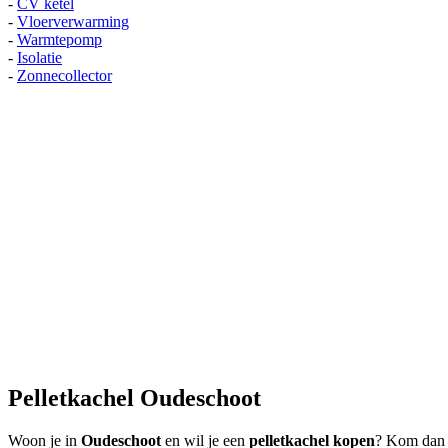
-
CV ketel
-
Vloerverwarming
-
Warmtepomp
-
Isolatie
-
Zonnecollector
Pelletkachel Oudeschoot
Woon je in
Oudeschoot
en wil je een
pelletkachel kopen
? Kom dan v