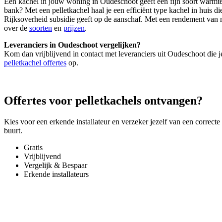
Een kachel in jouw woning in Oudeschoot geeft een fijn soort warmte e
bank? Met een pelletkachel haal je een efficiënt type kachel in huis 
Rijksoverheid subsidie geeft op de aanschaf. Met een rendement van
over de
soorten
en
prijzen
.
Leveranciers in Oudeschoot vergelijken?
Kom dan vrijblijvend in contact met leveranciers uit Oudeschoot die j
pelletkachel offertes
op.
Offertes voor pelletkachels ontvangen?
Kies voor een erkende installateur en verzeker jezelf van een correcte
buurt.
Gratis
Vrijblijvend
Vergelijk & Bespaar
Erkende installateurs