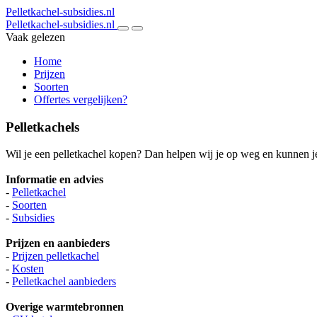
Pelletkachel-subsidies.nl
Pelletkachel-subsidies.nl
Vaak gelezen
Home
Prijzen
Soorten
Offertes vergelijken?
Pelletkachels
Wil je een pelletkachel kopen? Dan helpen wij je op weg en kunnen je
Informatie en advies
-
Pelletkachel
-
Soorten
-
Subsidies
Prijzen en aanbieders
-
Prijzen pelletkachel
-
Kosten
-
Pelletkachel aanbieders
Overige warmtebronnen