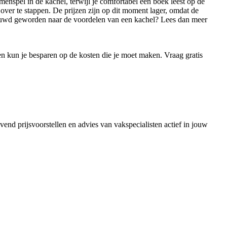
enspel in de kachel, terwijl je comfortabel een boek leest op de
 over te stappen. De prijzen zijn op dit moment lager, omdat de
ieuwd geworden naar de voordelen van een kachel? Lees dan meer
en kun je besparen op de kosten die je moet maken. Vraag gratis
vend prijsvoorstellen en advies van vakspecialisten actief in jouw