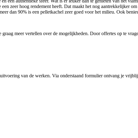
n een authentieke sfeer. Wat is er leuker dan te genieten van het vlamm
die een zeer hoog rendement heeft. Dat maakt het nog aantrekkelijker om
 meer dan 90% is een pelletkachel zeer goed voor het milieu. Ook ben
e graag meer vertellen over de mogelijkheden. Door offertes op te vrag
 uitvoering van de werken. Via onderstaand formulier ontvang je vrijblij