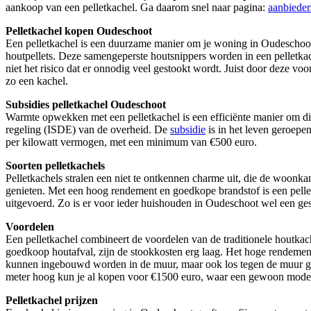
aankoop van een pelletkachel. Ga daarom snel naar pagina:
aanbieder
Pelletkachel kopen Oudeschoot
Een pelletkachel is een duurzame manier om je woning in Oudeschoot m
houtpellets. Deze samengeperste houtsnippers worden in een pelletkac
niet het risico dat er onnodig veel gestookt wordt. Juist door deze v
zo een kachel.
Subsidies pelletkachel Oudeschoot
Warmte opwekken met een pelletkachel is een efficiënte manier om d
regeling (ISDE) van de overheid. De
subsidie
is in het leven geroepe
per kilowatt vermogen, met een minimum van €500 euro.
Soorten pelletkachels
Pelletkachels stralen een niet te ontkennen charme uit, die de woonka
genieten. Met een hoog rendement en goedkope brandstof is een pellet
uitgevoerd. Zo is er voor ieder huishouden in Oudeschoot wel een ges
Voordelen
Een pelletkachel combineert de voordelen van de traditionele houtkac
goedkoop houtafval, zijn de stookkosten erg laag. Het hoge rendement
kunnen ingebouwd worden in de muur, maar ook los tegen de muur gez
meter hoog kun je al kopen voor €1500 euro, waar een gewoon model
Pelletkachel prijzen