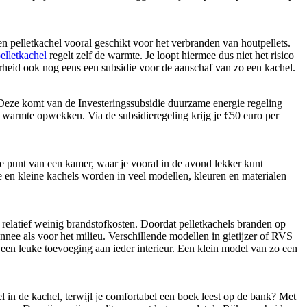
n pelletkachel vooral geschikt voor het verbranden van houtpellets.
elletkachel
regelt zelf de warmte. Je loopt hiermee dus niet het risico
erheid ook nog eens een subsidie voor de aanschaf van zo een kachel.
 Deze komt van de Investeringssubsidie duurzame energie regeling
 warmte opwekken. Via de subsidieregeling krijg je €50 euro per
le punt van een kamer, waar je vooral in de avond lekker kunt
e en kleine kachels worden in veel modellen, kleuren en materialen
 relatief weinig brandstofkosten. Doordat pelletkachels branden op
nee als voor het milieu. Verschillende modellen in gietijzer of RVS
n leuke toevoeging aan ieder interieur. Een klein model van zo een
l in de kachel, terwijl je comfortabel een boek leest op de bank? Met