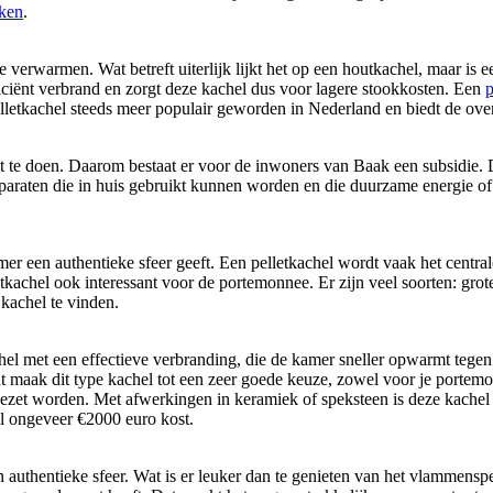
jken
.
erwarmen. Wat betreft uiterlijk lijkt het op een houtkachel, maar is ee
iciënt verbrand en zorgt deze kachel dus voor lagere stookkosten. Een
p
pelletkachel steeds meer populair geworden in Nederland en biedt de ov
t te doen. Daarom bestaat er voor de inwoners van Baak een subsidie.
pparaten die in huis gebruikt kunnen worden en die duurzame energie of
mer een authentieke sfeer geeft. Een pelletkachel wordt vaak het centra
kachel ook interessant voor de portemonnee. Er zijn veel soorten: grot
kachel te vinden.
hel met een effectieve verbranding, die de kamer sneller opwarmt tegen
 maak dit type kachel tot een zeer goede keuze, zowel voor je portemon
et worden. Met afwerkingen in keramiek of speksteen is deze kachel ee
 ongeveer €2000 euro kost.
authentieke sfeer. Wat is er leuker dan te genieten van het vlammenspe