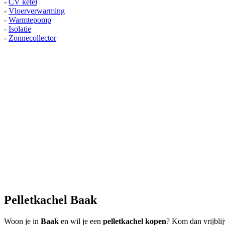
-
CV ketel
-
Vloerverwarming
-
Warmtepomp
-
Isolatie
-
Zonnecollector
Pelletkachel Baak
Woon je in
Baak
en wil je een
pelletkachel kopen
? Kom dan vrijblij