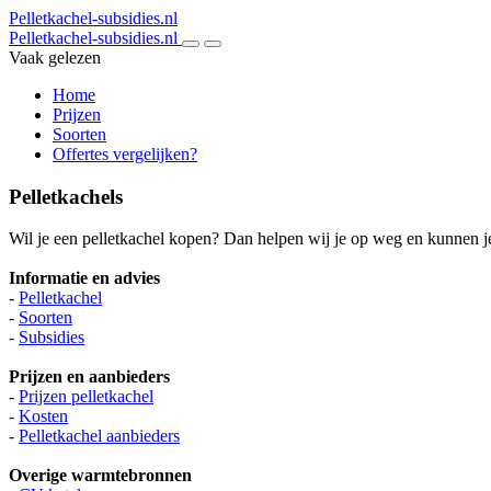
Pelletkachel-subsidies.nl
Pelletkachel-subsidies.nl
Vaak gelezen
Home
Prijzen
Soorten
Offertes vergelijken?
Pelletkachels
Wil je een pelletkachel kopen? Dan helpen wij je op weg en kunnen je
Informatie en advies
-
Pelletkachel
-
Soorten
-
Subsidies
Prijzen en aanbieders
-
Prijzen pelletkachel
-
Kosten
-
Pelletkachel aanbieders
Overige warmtebronnen