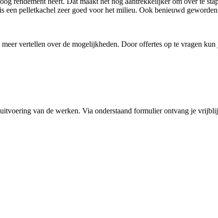
r hoog rendement heeft. Dat maakt het nog aantrekkelijker om over te st
is een pelletkachel zeer goed voor het milieu. Ook benieuwd geworde
g meer vertellen over de mogelijkheden. Door offertes op te vragen kun
 uitvoering van de werken. Via onderstaand formulier ontvang je vrijblij