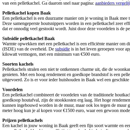
van een pelletkachel. Ga daarom snel naar pagina:
aanbieders vergeli
Pelletkachel kopen Baak
Een pelletkachel is een duurzame manier om je woning in Baak mee te v
Deze samengeperste houtsnippers worden in een pelletkachel zeer eff
dat er onnodig veel gestookt wordt. Juist door deze voordelen is de 
Subsidie pelletkachel Baak
Warmte opwekken met een pelletkachel is een efficiënte manier om di
(ISDE) van de overheid. De
subsidie
is in het leven geroepen voor a
kilowatt vermogen, met een minimum van €500 euro.
Soorten kachels
Pelletkachels stralen een niet te ontkennen charme uit, die de woonka
genieten. Met een hoog rendement en goedkope brandstof is een pellet
uitgevoerd. Zo is er voor ieder huishouden in Baak wel een geschikte 
Voordelen
Een pelletkachel combineert de voordelen van de traditionele houtkac
goedkoop houtafval, zijn de stookkosten erg laag. Het hoge rendement
kunnen ingebouwd worden in de muur, maar ook los tegen de muur gez
meter hoog kun je al kopen voor €1500 euro, waar een gewoon model
Prijzen pelletkachels
Een kachel in jouw woning in Baak geeft een fijn soort warmte en een 